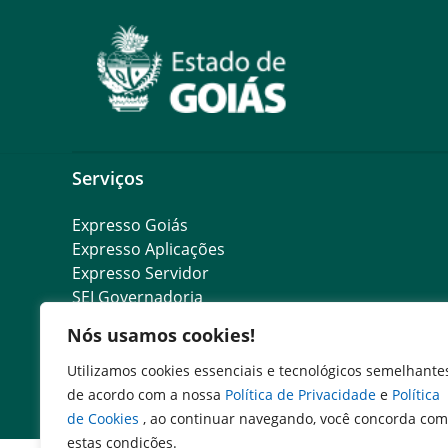
Serviços
Expresso Goiás
Expresso Aplicações
Expresso Servidor
SEI Governadoria
Cadastro de Autoridades
Nós usamos cookies!
Escola de Governo
Agenda de Autoridades
Utilizamos cookies essenciais e tecnológicos semelhante
Programa de Compliance Público
de acordo com a nossa
Política de Privacidade
e
Política
de Cookies
, ao continuar navegando, você concorda com
estas condições.