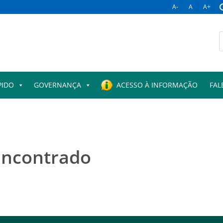
A-
A
A+
PIDO
GOVERNANÇA
ACESSO À INFORMAÇÃO
FAL
encontrado