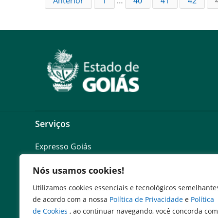
Anterior
1
…
40
41
42
Serviços
Expresso Goiás
Expresso Aplicações
Nós usamos cookies!
Expresso Servidor
SEI Governadoria
Utilizamos cookies essenciais e tecnológicos semelhante
Cadastro de Autoridades
de acordo com a nossa
Política de Privacidade
e
Política
Escola de Governo
de Cookies
, ao continuar navegando, você concorda com
Agenda de Autoridades