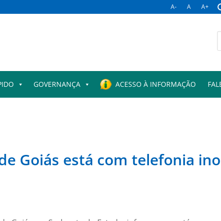
A-
A
A+
PIDO
GOVERNANÇA
ACESSO À INFORMAÇÃO
FAL
de Goiás está com telefonia in