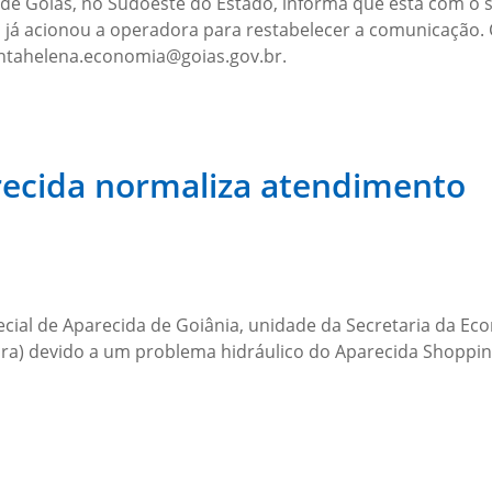
de Goiás, no Sudoeste do Estado, informa que está com o se
já acionou a operadora para restabelecer a comunicação. C
antahelena.economia@goias.gov.br.
recida normaliza atendimento
cial de Aparecida de Goiânia, unidade da Secretaria da E
eira) devido a um problema hidráulico do Aparecida Shoppin