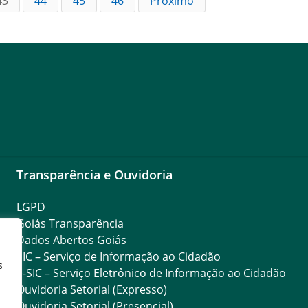
43
44
45
46
Próximo
Transparência e Ouvidoria
LGPD
Goiás Transparência
Dados Abertos Goiás
SIC – Serviço de Informação ao Cidadão
s
e-SIC – Serviço Eletrônico de Informação ao Cidadão
Ouvidoria Setorial (Expresso)
Ouvidoria Setorial (Presencial)