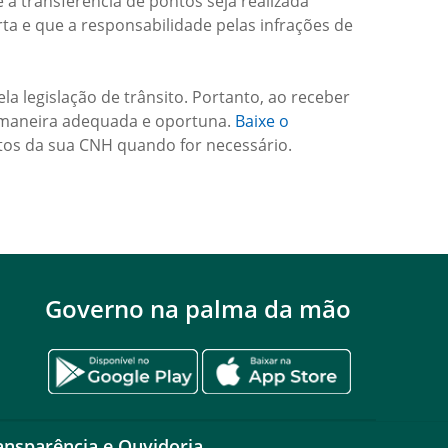
e a transferência de pontos seja realizada
ta e que a responsabilidade pelas infrações de
a legislação de trânsito. Portanto, ao receber
de maneira adequada e oportuna.
Baixe o
ntos da sua CNH quando for necessário.
Governo na palma da mão
ansparência e Ouvidoria