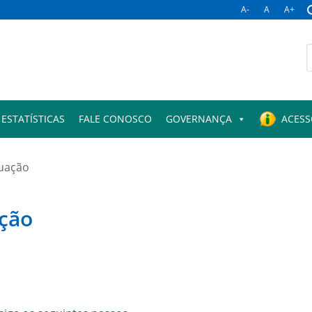
A-
A
A+
B
p
ESTATÍSTICAS
FALE CONOSCO
GOVERNANÇA
ACESS
tuação
ação