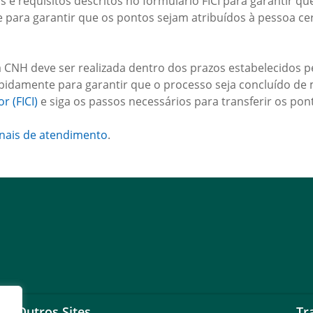
 e requisitos descritos no formulário FICI para garantir qu
para garantir que os pontos sejam atribuídos à pessoa cer
CNH deve ser realizada dentro dos prazos estabelecidos pel
 rapidamente para garantir que o processo seja concluído 
r (FICI)
e siga os passos necessários para transferir os po
nais de atendimento
.
Outros Sites
Tr