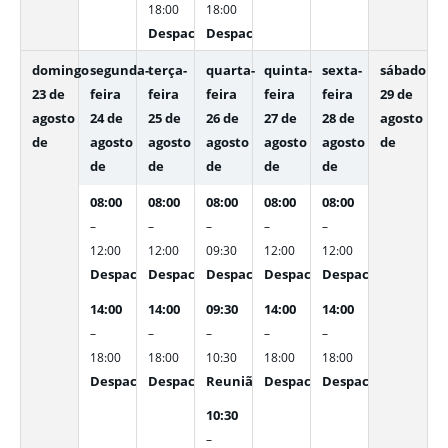
18:00
18:00
Despacho interno
Despacho interno
domingo
segunda-
terça-
quarta-
quinta-
sexta-
sábado
23 de
feira
feira
feira
feira
feira
29 de
agosto
24 de
25 de
26 de
27 de
28 de
agosto
de
agosto
agosto
agosto
agosto
agosto
de
de
de
de
de
de
08:00
08:00
08:00
08:00
08:00
–
–
–
–
–
12:00
12:00
09:30
12:00
12:00
Despacho interno
Despacho interno
Despacho interno
Despacho interno
Despacho interno
14:00
14:00
09:30
14:00
14:00
–
–
–
–
–
18:00
18:00
10:30
18:00
18:00
Despacho interno
Despacho interno
Reunião de alinhamento de Gerênci
Despacho interno
Despacho interno
10:30
–