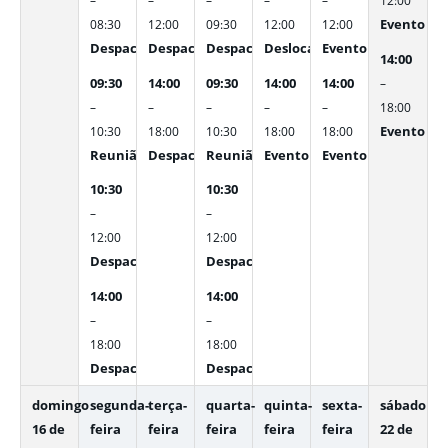
–
–
–
–
–
12:00
Evento do 
08:30
12:00
09:30
12:00
12:00
Despacho interno
Despacho interno
Despacho interno
Deslocamento para o Evento 
Evento do 5º Recicl
14:00
09:30
14:00
09:30
14:00
14:00
–
–
–
–
–
–
18:00
Evento do 
10:30
18:00
10:30
18:00
18:00
Reunião de alinhamento Coordenação da Junta Médic
Despacho interno
Reunião de alinhamento Gerência d
Evento do 5º Recicla Auto
Evento do 5º Recicl
10:30
10:30
–
–
12:00
12:00
Despacho interno
Despacho interno
14:00
14:00
–
–
18:00
18:00
Despacho interno
Despacho interno
domingo
segunda-
terça-
quarta-
quinta-
sexta-
sábado
16 de
feira
feira
feira
feira
feira
22 de