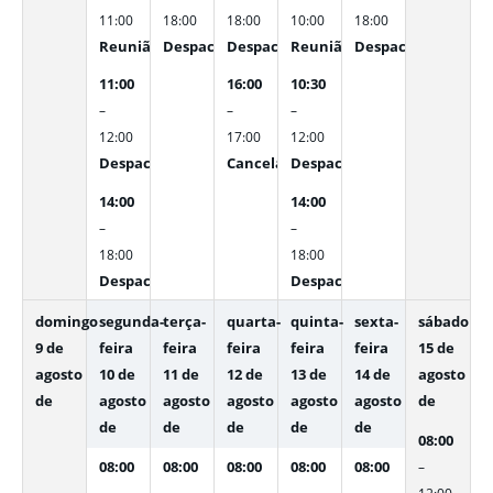
11:00
18:00
18:00
10:00
18:00
Reunião de alinhamento Gerência de Credenciamento
Despacho interno
Despacho interno
Reunião de Analise do substi
Despacho interno
11:00
16:00
10:30
–
–
–
12:00
17:00
12:00
Despacho Interno
Cancelado: Ponto de Controle - Diret
Despacho interno
14:00
14:00
–
–
18:00
18:00
Despacho Interno
Despacho interno
domingo
segunda-
terça-
quarta-
quinta-
sexta-
sábado
9 de
feira
feira
feira
feira
feira
15 de
agosto
10 de
11 de
12 de
13 de
14 de
agosto
de
agosto
agosto
agosto
agosto
agosto
de
de
de
de
de
de
08:00
08:00
08:00
08:00
08:00
08:00
–