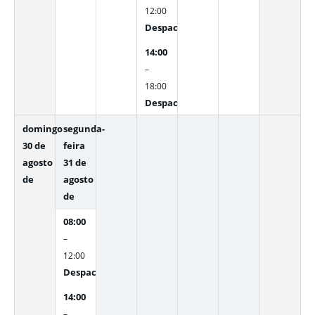
12:00
Despacho interno
14:00
–
18:00
Despacho interno
domingo
segunda-
30 de
feira
agosto
31 de
de
agosto
de
08:00
–
12:00
Despacho interno
14:00
–