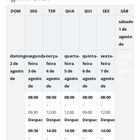
DOM
SEG
TER
QUA
QUI
SEX
SÁB
sábado
1 de
agosto
de
domingo
segunda-
terça-
quarta-
quinta-
sexta-
sábado
2 de
feira
feira
feira
feira
feira
8 de
agosto
3 de
4 de
5 de
6 de
7 de
agosto
de
agosto
agosto
agosto
agosto
agosto
de
de
de
de
de
de
08:00
08:00
08:00
08:00
08:00
–
–
–
–
–
09:30
12:00
12:00
09:00
12:00
Despacho interno
Despacho interno
Despacho interno
Despacho interno
Despacho interno
09:30
14:00
14:00
09:00
14:00
–
–
–
–
–