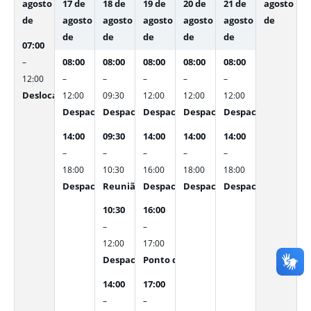
agosto
17 de
18 de
19 de
20 de
21 de
agosto
de
agosto
agosto
agosto
agosto
agosto
de
de
de
de
de
de
07:00
08:00
08:00
08:00
08:00
08:00
–
12:00
–
–
–
–
–
Deslocamento para Goiânia
12:00
09:30
12:00
12:00
12:00
Despacho interno
Despacho interno
Despacho interno
Despacho interno
Despacho interno
14:00
09:30
14:00
14:00
14:00
–
–
–
–
–
18:00
10:30
16:00
18:00
18:00
Despacho interno
Reunião de alinhamento Gerência de Educação
Despacho interno
Despacho interno
Despacho interno
10:30
16:00
–
–
12:00
17:00
Despacho interno
Ponto de Controle - Diretoria Técnica
14:00
17:00
–
–