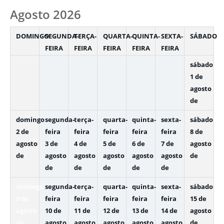
selection
Agosto 2026
DOMINGO
SEGUNDA-
TERÇA-
QUARTA-
QUINTA-
SEXTA-
SÁBADO
FEIRA
FEIRA
FEIRA
FEIRA
FEIRA
sábado
1 de
agosto
de
domingo
segunda-
terça-
quarta-
quinta-
sexta-
sábado
2 de
feira
feira
feira
feira
feira
8 de
agosto
3 de
4 de
5 de
6 de
7 de
agosto
de
agosto
agosto
agosto
agosto
agosto
de
de
de
de
de
de
domingo
segunda-
terça-
quarta-
quinta-
sexta-
sábado
9 de
feira
feira
feira
feira
feira
15 de
agosto
10 de
11 de
12 de
13 de
14 de
agosto
de
agosto
agosto
agosto
agosto
agosto
de