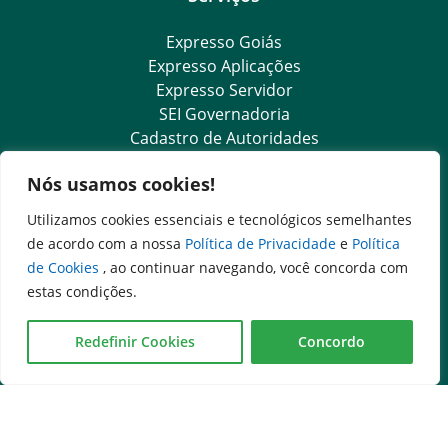
Expresso Goiás
Expresso Aplicações
Expresso Servidor
SEI Governadoria
Cadastro de Autoridades
Escola de Governo
Nós usamos cookies!
Outros Sites
Utilizamos cookies essenciais e tecnológicos semelhantes
de acordo com a nossa
Política de Privacidade
e
Política
Governo Federal
de Cookies
, ao continuar navegando, você concorda com
Assembleia Legislativa do Estado de Goiás
estas condições.
Tribunal de Justiça do Estado de Goiás
Fale com a Anna
Ministério Público do Estado de Goiás
Redefinir Cookies
Concordo
Procuradoria-Geral do Estado de Goiás
Controladoria-Geral do Estado de Goiás
Diário Oficial