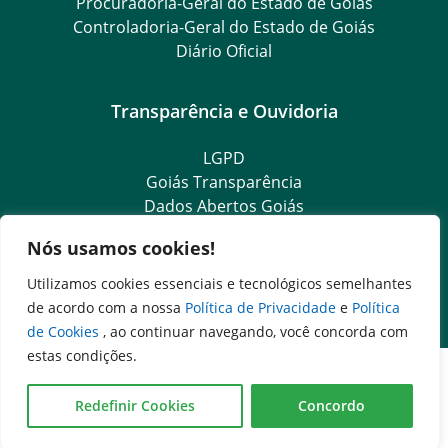
Procuradoria-Geral do Estado de Goiás
Controladoria-Geral do Estado de Goiás
Diário Oficial
Transparência e Ouvidoria
LGPD
Goiás Transparência
Dados Abertos Goiás
e-SIC – Serviço Eletrônico de Informação ao Cidadão
Nós usamos cookies!
SIC – Serviço de Informação ao Cidadão
Ouvidoria Setorial (Expresso)
Utilizamos cookies essenciais e tecnológicos semelhantes
Ouvidoria Setorial (Presencial)
de acordo com a nossa
Política de Privacidade
e
Política
de Cookies
, ao continuar navegando, você concorda com
estas condições.
Fale com a Anna
Redefinir Cookies
Concordo