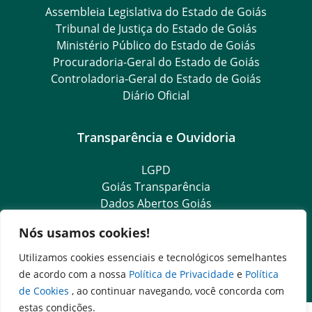
Assembleia Legislativa do Estado de Goiás
Tribunal de Justiça do Estado de Goiás
Ministério Público do Estado de Goiás
Procuradoria-Geral do Estado de Goiás
Controladoria-Geral do Estado de Goiás
Diário Oficial
Transparência e Ouvidoria
LGPD
Goiás Transparência
Dados Abertos Goiás
e-SIC – Serviço Eletrônico de Informação ao Cidadão
Nós usamos cookies!
SIC – Serviço de Informação ao Cidadão
Ouvidoria Setorial (Expresso)
Utilizamos cookies essenciais e tecnológicos semelhantes
Ouvidoria Setorial (Presencial)
de acordo com a nossa
Política de Privacidade
e
Política
de Cookies
, ao continuar navegando, você concorda com
estas condições.