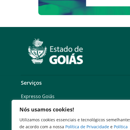
Serviços
Expresso Goiás
Expresso Aplicações
Nós usamos cookies!
Expresso Servidor
SEI Governadoria
Utilizamos cookies essenciais e tecnológicos semelhante
Cadastro de Autoridades
de acordo com a nossa
Política de Privacidade
e
Política