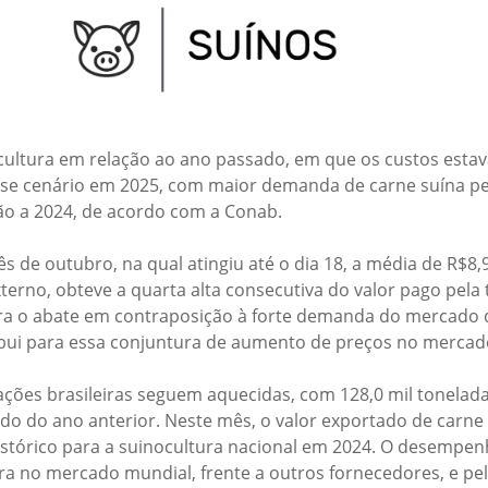
ocultura em relação ao ano passado, em que os custos est
esse cenário em 2025, com maior demanda de carne suína p
ão a 2024, de acordo com a Conab.
ês de outubro, na qual atingiu até o dia 18, a média de R$8
rno, obteve a quarta alta consecutiva do valor pago pela t
ara o abate em contraposição à forte demanda do mercado d
ibui para essa conjuntura de aumento de preços no mercado
tações brasileiras seguem aquecidas, com 128,0 mil tonela
 do ano anterior. Neste mês, o valor exportado de carne s
tórico para a suinocultura nacional em 2024. O desempen
ira no mercado mundial, frente a outros fornecedores, e p