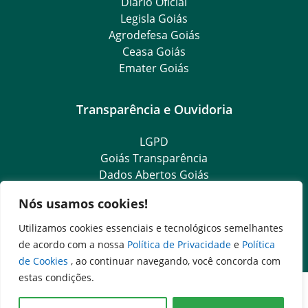
Diário Oficial
Legisla Goiás
Agrodefesa Goiás
Ceasa Goiás
Emater Goiás
Transparência e Ouvidoria
LGPD
Goiás Transparência
Dados Abertos Goiás
Ouvidoria Setorial
Nós usamos cookies!
SIC – Serviço de Informação ao Cidadão
e-SIC – Serviço Eletrônico de Informação ao Cidadão
Utilizamos cookies essenciais e tecnológicos semelhantes
Ouvidoria Setorial (Presencial)
de acordo com a nossa
Política de Privacidade
e
Política
de Cookies
, ao continuar navegando, você concorda com
estas condições.