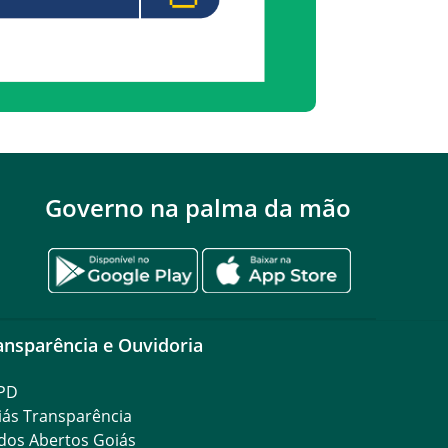
Governo na palma da mão
ansparência e Ouvidoria
PD
iás Transparência
dos Abertos Goiás