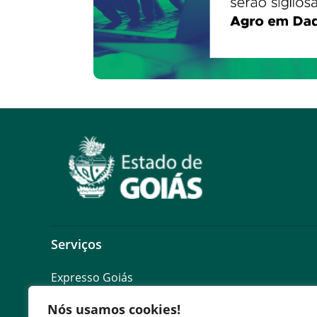
Serviços
Expresso Goiás
Expresso Aplicações
Nós usamos cookies!
Expresso Servidor