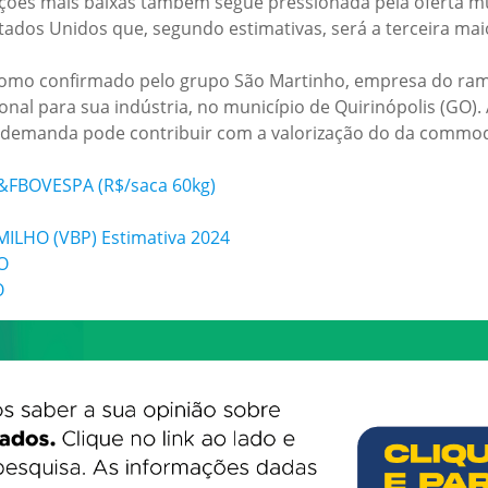
ações mais baixas também segue pressionada pela oferta m
stados Unidos que, segundo estimativas, será a terceira mai
omo confirmado pelo grupo São Martinho, empresa do ramo
onal para sua indústria, no município de Quirinópolis (GO
demanda pode contribuir com a valorização do da commod
&FBOVESPA (R$/saca 60kg)
LHO (VBP) Estimativa 2024
O
O