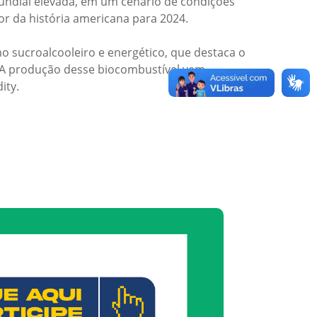
undial elevada, em um cenário de condições
or da história americana para 2024.
 sucroalcooleiro e energético, que destaca o
). A produção desse biocombustível vem
ity.