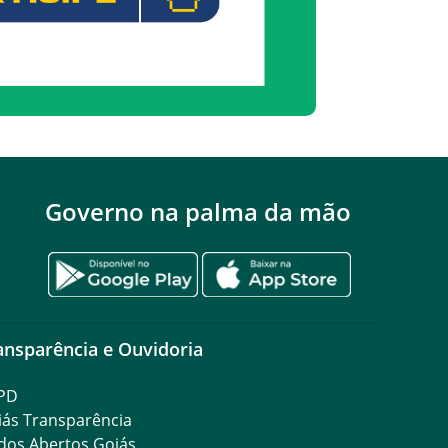
Governo na palma da mão
ansparência e Ouvidoria
PD
iás Transparência
dos Abertos Goiás