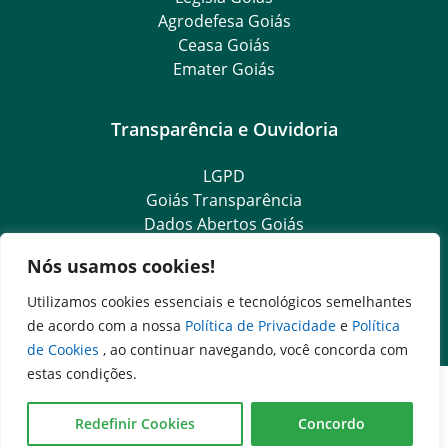
Agrodefesa Goiás
Ceasa Goiás
Emater Goiás
Transparência e Ouvidoria
LGPD
Goiás Transparência
Dados Abertos Goiás
Ouvidoria Setorial
Nós usamos cookies!
SIC – Serviço de Informação ao Cidadão
e-SIC – Serviço Eletrônico de Informação ao Cidadão
Utilizamos cookies essenciais e tecnológicos semelhantes
Ouvidoria Setorial (Presencial)
de acordo com a nossa
Política de Privacidade
e
Política
de Cookies
, ao continuar navegando, você concorda com
estas condições.
Redefinir Cookies
Concordo