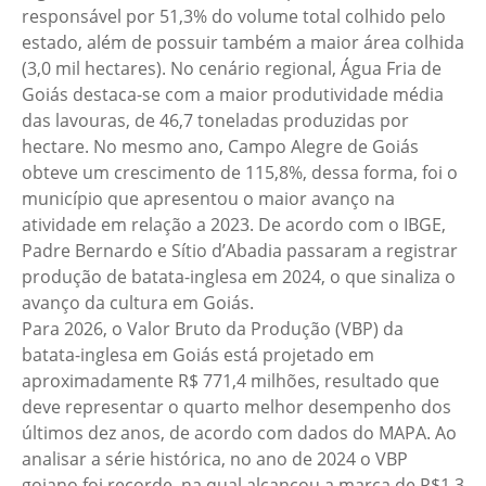
responsável por 51,3% do volume total colhido pelo
estado, além de possuir também a maior área colhida
(3,0 mil hectares). No cenário regional, Água Fria de
Goiás destaca-se com a maior produtividade média
das lavouras, de 46,7 toneladas produzidas por
hectare. No mesmo ano, Campo Alegre de Goiás
obteve um crescimento de 115,8%, dessa forma, foi o
município que apresentou o maior avanço na
atividade em relação a 2023. De acordo com o IBGE,
Padre Bernardo e Sítio d’Abadia passaram a registrar
produção de batata-inglesa em 2024, o que sinaliza o
avanço da cultura em Goiás.
Para 2026, o Valor Bruto da Produção (VBP) da
batata-inglesa em Goiás está projetado em
aproximadamente R$ 771,4 milhões, resultado que
deve representar o quarto melhor desempenho dos
últimos dez anos, de acordo com dados do MAPA. Ao
analisar a série histórica, no ano de 2024 o VBP
goiano foi recorde, na qual alcançou a marca de R$1,3