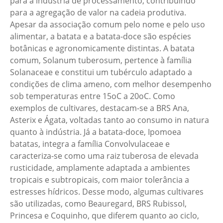
para a indústria de processamento, contribuindo
para a agregação de valor na cadeia produtiva.
Apesar da associação comum pelo nome e pelo uso
alimentar, a batata e a batata-doce são espécies
botânicas e agronomicamente distintas. A batata
comum, Solanum tuberosum, pertence à família
Solanaceae e constitui um tubérculo adaptado a
condições de clima ameno, com melhor desempenho
sob temperaturas entre 15oC a 20oC. Como
exemplos de cultivares, destacam-se a BRS Ana,
Asterix e Ágata, voltadas tanto ao consumo in natura
quanto à indústria. Já a batata-doce, Ipomoea
batatas, integra a família Convolvulaceae e
caracteriza-se como uma raiz tuberosa de elevada
rusticidade, amplamente adaptada a ambientes
tropicais e subtropicais, com maior tolerância a
estresses hídricos. Desse modo, algumas cultivares
são utilizadas, como Beauregard, BRS Rubissol,
Princesa e Coquinho, que diferem quanto ao ciclo,