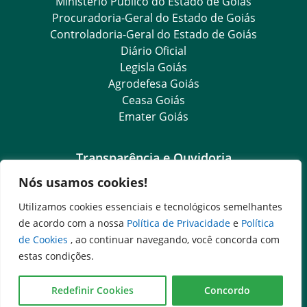
Ministério Público do Estado de Goiás
Procuradoria-Geral do Estado de Goiás
Controladoria-Geral do Estado de Goiás
Diário Oficial
Legisla Goiás
Agrodefesa Goiás
Ceasa Goiás
Emater Goiás
Transparência e Ouvidoria
Nós usamos cookies!
LGPD
Goiás Transparência
Utilizamos cookies essenciais e tecnológicos semelhantes
Dados Abertos Goiás
de acordo com a nossa
Política de Privacidade
e
Política
Ouvidoria Setorial
de Cookies
, ao continuar navegando, você concorda com
SIC – Serviço de Informação ao Cidadão
estas condições.
e-SIC – Serviço Eletrônico de Informação ao Cidadão
Ouvidoria Setorial (Presencial)
Redefinir Cookies
Concordo