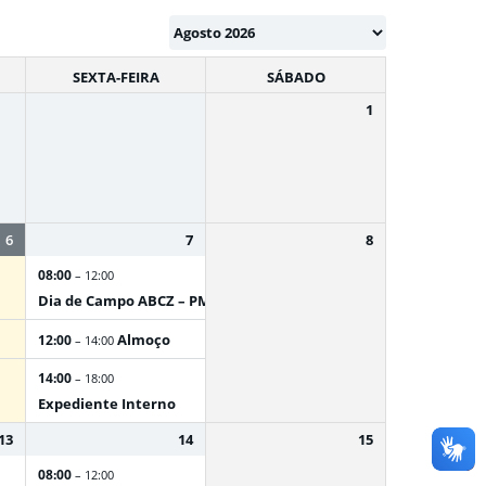
SEXTA-FEIRA
SÁBADO
1
6
7
8
08:00
– 12:00
Dia de Campo ABCZ – PMGZ na Prática
Almoço
12:00
– 14:00
14:00
– 18:00
Expediente Interno
13
14
15
08:00
– 12:00