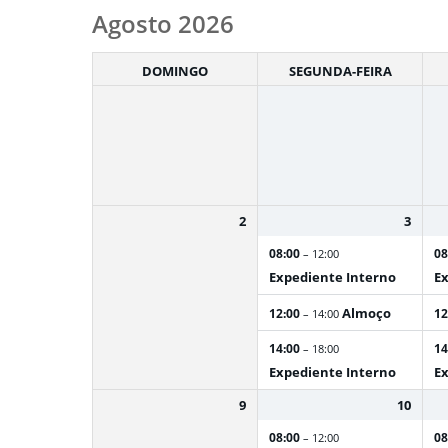
Month
Agosto 2026
selection
DOMINGO
SEGUNDA-FEIRA
2
3
08:00
08
– 12:00
Expediente Interno
Ex
Almoço
12:00
12
– 14:00
14:00
14
– 18:00
Expediente Interno
Ex
9
10
08:00
08
– 12:00