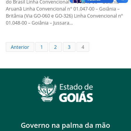
do Brasil Linha Convencional nº 01.046-00 – Goiânia –
Aruanã Linha Convencional n° 01.047-00 – Goiânia –
Britânia (Via GO-060 e GO-326) Linha Convencional nº
01.048-00 – Goiânia – Jussara…
Anterior
1
2
3
4
Governo na palma da mão