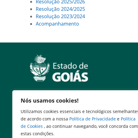
Resolução 2025/2026
Resolução 2024/2025
Resolução 2023/2024
Acompanhamento
Nós usamos cookies!
Serviços
Utilizamos cookies essenciais e tecnológicos semelhante
Consultar DARE Pago
de acordo com a nossa
Política de Privacidade
e
Política
Emissão DARE
de Cookies
, ao continuar navegando, você concorda com
Cadastro de Transporte Regular
estas condições.