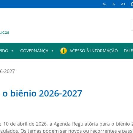
A-
A
A+
B
p
PIDO
GOVERNANÇA
ACESSO À INFORMAÇÃO
FAL
26-2027
 o biênio 2026-2027
 10 de abril de 2026, a Agenda Regulatória para o biêni
egulados. Os temas podem ser novos ou recorrentes e passív