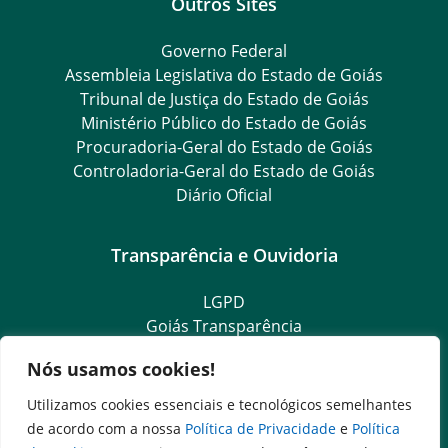
Outros Sites
Governo Federal
Assembleia Legislativa do Estado de Goiás
Tribunal de Justiça do Estado de Goiás
Ministério Público do Estado de Goiás
Procuradoria-Geral do Estado de Goiás
Controladoria-Geral do Estado de Goiás
Diário Oficial
Transparência e Ouvidoria
LGPD
Goiás Transparência
Dados Abertos Goiás
Nós usamos cookies!
Ouvidoria Setorial
SIC – Serviço de Informação ao Cidadão
Utilizamos cookies essenciais e tecnológicos semelhantes
e-SIC – Serviço Eletrônico de Informação ao Cidadão
de acordo com a nossa
Política de Privacidade
e
Política