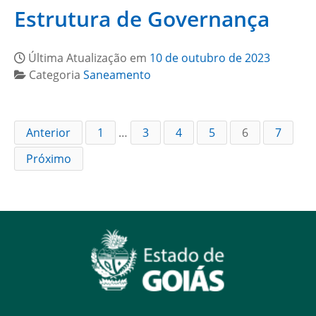
Estrutura de Governança
Última Atualização em
10 de outubro de 2023
Categoria
Saneamento
Anterior
1
…
3
4
5
6
7
Próximo