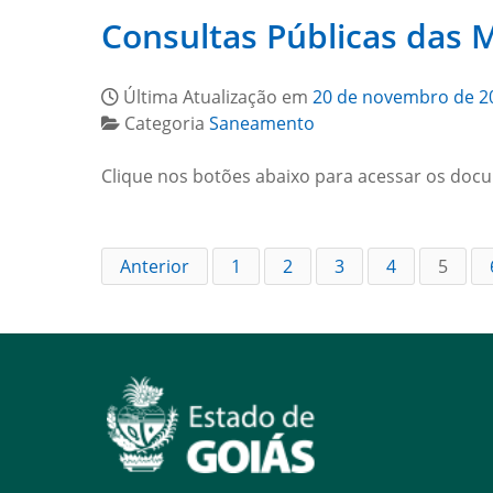
Consultas Públicas das 
Última Atualização em
20 de novembro de 2
Categoria
Saneamento
Clique nos botões abaixo para acessar os doc
Anterior
1
2
3
4
5