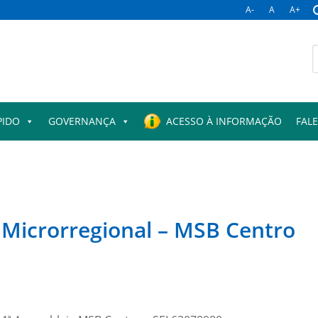
A-
A
A+
B
p
PIDO
GOVERNANÇA
ACESSO À INFORMAÇÃO
FAL
 Microrregional – MSB Centro