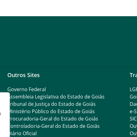
Outros Sites
Tr
Governo Federal
LG
Assembleia Legislativa do Estado de Goiás
Go
Tribunal de Justiça do Estado de Goiás
Da
Ministério Público do Estado de Goiás
e-S
s
Procuradoria-Geral do Estado de Goiás
SIC
Controladoria-Geral do Estado de Goiás
Ouv
Diário Oficial
Ouv