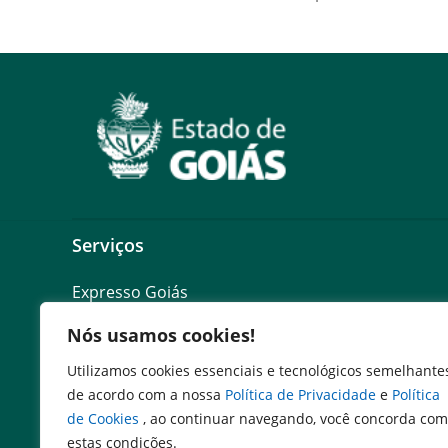
Serviços
Expresso Goiás
Expresso Aplicações
Nós usamos cookies!
Expresso Servidor
SEI Governadoria
Utilizamos cookies essenciais e tecnológicos semelhante
Cadastro de Autoridades
de acordo com a nossa
Política de Privacidade
e
Política
Escola de Governo
de Cookies
, ao continuar navegando, você concorda com
Agenda de Autoridades
estas condições.