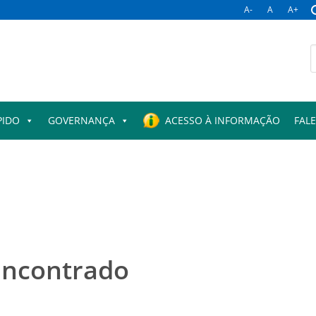
A-
A
A+
B
p
PIDO
GOVERNANÇA
ACESSO À INFORMAÇÃO
FAL
encontrado