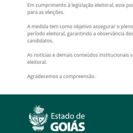
Em cumprimento à legislação eleitoral, este po
para as eleições.
A medida tem como objetivo assegurar o pleno
período eleitoral, garantindo a observância do
candidatos.
As notícias e demais conteúdos institucionais 
eleitoral.
Agradecemos a compreensão.