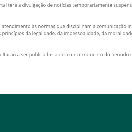
rtal terá a divulgação de notícias temporariamente suspens
 atendimento às normas que disciplinam a comunicação ins
s princípios da legalidade, da impessoalidade, da moralida
voltarão a ser publicados após o encerramento do período d