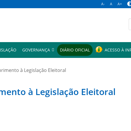
A-
A
A+
p
ISLAÇÃO
GOVERNANÇA
DIÁRIO OFICIAL
ACESSO À I
mento à Legislação Eleitoral
to à Legislação Eleitoral