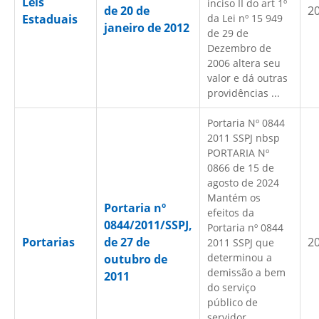
Leis
inciso II do art 1º
de 20 de
2
Estaduais
da Lei nº 15 949
janeiro de 2012
de 29 de
Dezembro de
2006 altera seu
valor e dá outras
providências ...
Portaria Nº 0844
2011 SSPJ nbsp
PORTARIA Nº
0866 de 15 de
agosto de 2024
Mantém os
Portaria nº
efeitos da
0844/2011/SSPJ,
Portaria nº 0844
Portarias
de 27 de
2
2011 SSPJ que
determinou a
outubro de
demissão a bem
2011
do serviço
público de
servidor