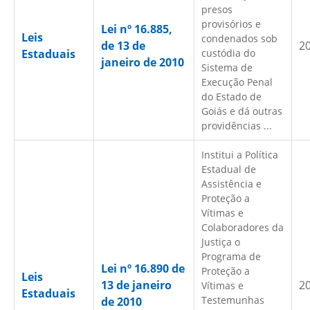
presos
provisórios e
Lei nº 16.885,
Leis
condenados sob
de 13 de
2
Estaduais
custódia do
janeiro de 2010
Sistema de
Execução Penal
do Estado de
Goiás e dá outras
providências ...
Institui a Política
Estadual de
Assistência e
Proteção a
Vítimas e
Colaboradores da
Justiça o
Programa de
Lei nº 16.890 de
Proteção a
Leis
13 de janeiro
2
Vítimas e
Estaduais
Testemunhas
de 2010