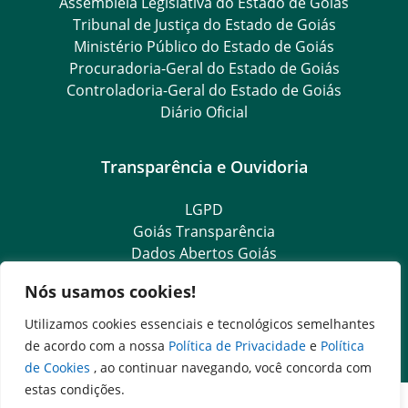
Assembleia Legislativa do Estado de Goiás
Tribunal de Justiça do Estado de Goiás
Ministério Público do Estado de Goiás
Procuradoria-Geral do Estado de Goiás
Controladoria-Geral do Estado de Goiás
Diário Oficial
Transparência e Ouvidoria
LGPD
Goiás Transparência
Dados Abertos Goiás
e-SIC
Nós usamos cookies!
SIC – Serviço de Informação ao Cidadão
Ouvidoria Setorial (Expresso)
Utilizamos cookies essenciais e tecnológicos semelhantes
Ouvidoria Setorial (Presencial)
de acordo com a nossa
Política de Privacidade
e
Política
de Cookies
, ao continuar navegando, você concorda com
estas condições.