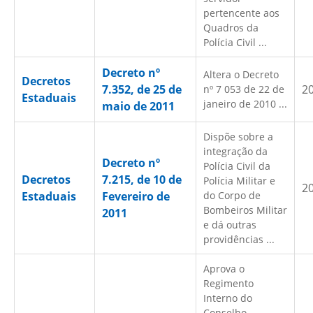
pertencente aos
Quadros da
Polícia Civil ...
Decreto nº
Altera o Decreto
Decretos
7.352, de 25 de
2
nº 7 053 de 22 de
Estaduais
janeiro de 2010 ...
maio de 2011
Dispõe sobre a
integração da
Decreto nº
Polícia Civil da
Decretos
7.215, de 10 de
Polícia Militar e
2
Estaduais
Fevereiro de
do Corpo de
Bombeiros Militar
2011
e dá outras
providências ...
Aprova o
Regimento
Interno do
Conselho