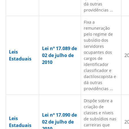
dá outras
providências ...
Fixa a
remuneração
pelo regime de
subsídio dos
servidores
Lei nº 17.089 de
Leis
ocupantes dos
02 de julho de
2
Estaduais
cargos de
2010
identificador
classificador e
dactiloscopista e
dá outras
providências ...
Dispõe sobre a
criação de
classes e níveis
Lei nº 17.090 de
Leis
de subsídios nas
02 de julho de
2
Estaduais
carreiras que
2010