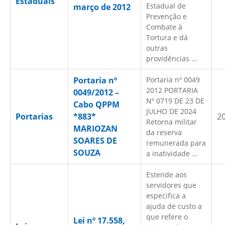
Estaduais
Estadual de
março de 2012
Prevenção e
Combate à
Tortura e dá
outras
providências ...
Portaria nº
Portaria nº 0049
2012 PORTARIA
0049/2012 –
Nº 0719 DE 23 DE
Cabo QPPM
JULHO DE 2024
Portarias
*883*
2
Retorna militar
MARIOZAN
da reserva
SOARES DE
remunerada para
SOUZA
a inatividade ...
Estende aos
servidores que
especifica a
ajuda de custo a
que refere o
Lei nº 17.558,