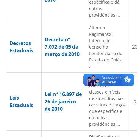
especifica e dá
outras
providências ...
Altera o
Regimento
Decreto nº
Interno do
Decretos
7.072 de 05 de
2
Conselho
Estaduais
Penitenciário do
março de 2010
Estado de Goiás
...
Dispõe sobre a
criação de
classes e níveis
Lei nº 16.897 de
Leis
de subsídios nas
26 de janeiro
2
Estaduais
carreiras e cargos
de 2010
que especifica e
dá outras
providências ...
Dispõe sobre a