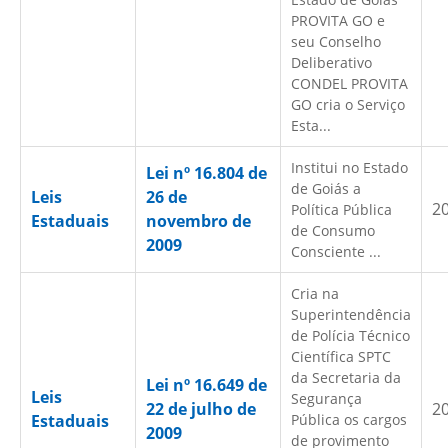
PROVITA GO e
seu Conselho
Deliberativo
CONDEL PROVITA
GO cria o Serviço
Esta...
Institui no Estado
Lei nº 16.804 de
de Goiás a
Leis
26 de
2
Política Pública
Estaduais
novembro de
de Consumo
2009
Consciente ...
Cria na
Superintendência
de Polícia Técnico
Científica SPTC
da Secretaria da
Lei nº 16.649 de
Leis
Segurança
22 de julho de
2
Estaduais
Pública os cargos
2009
de provimento