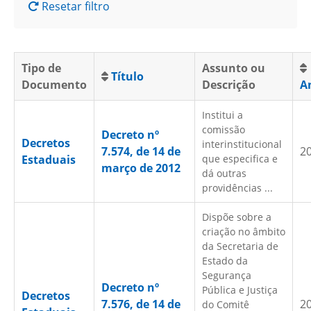
Resetar filtro
Tipo de
Assunto ou
Título
Documento
Descrição
A
Institui a
comissão
Decreto nº
Decretos
interinstitucional
7.574, de 14 de
2
Estaduais
que especifica e
março de 2012
dá outras
providências ...
Dispõe sobre a
criação no âmbito
da Secretaria de
Estado da
Segurança
Decreto nº
Pública e Justiça
Decretos
7.576, de 14 de
2
do Comitê