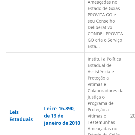
Ameaçadas no
Estado de Goiás
PROVITA GO e
seu Conselho
Deliberativo
CONDEL PROVITA
GO cria o Serviço
Esta...
Institui a Política
Estadual de
Assistência e
Proteção a
Vítimas e
Colaboradores da
Justiça o
Programa de
Lei nº 16.890,
Proteção a
Leis
de 13 de
2
Vítimas e
Estaduais
Testemunhas
janeiro de 2010
Ameaçadas no
Estado de Goiás