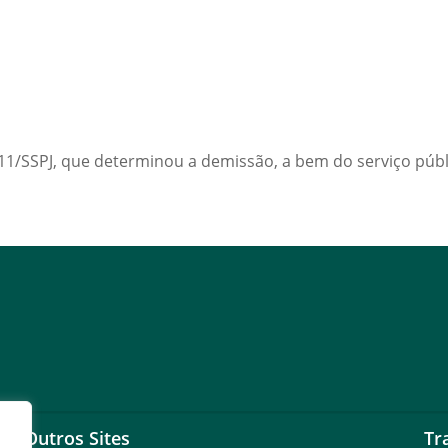
11/SSPJ, que determinou a demissão, a bem do serviço públ
Outros Sites
Tr