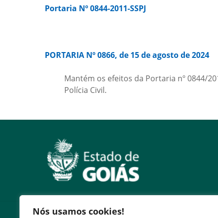
Portaria Nº 0844-2011-SSPJ
PORTARIA Nº 0866, de 15 de agosto de 2024
Mantém os efeitos da Portaria nº 0844/20
Polícia Civil.
Nós usamos cookies!
Serviços