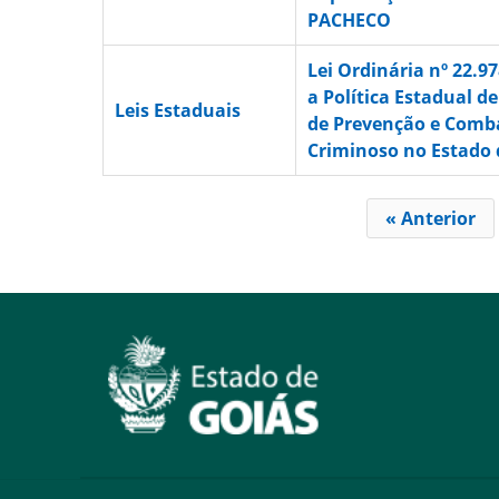
PACHECO
Lei Ordinária nº 22.9
a Política Estadual d
Leis Estaduais
de Prevenção e Comba
Criminoso no Estado 
« Anterior