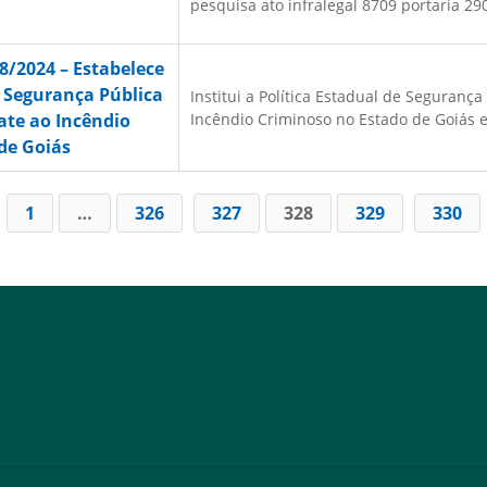
pesquisa ato infralegal 8709 portaria 290
78/2024 – Estabelece
e Segurança Pública
Institui a Política Estadual de Seguran
te ao Incêndio
Incêndio Criminoso no Estado de Goiás e c
de Goiás
1
…
326
327
328
329
330