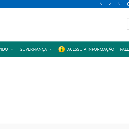
A-
A
A+
B
p
PIDO
GOVERNANÇA
ACESSO À INFORMAÇÃO
FAL