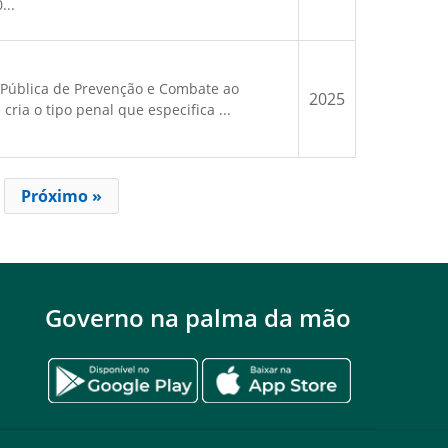
...
ça Pública de Prevenção e Combate ao
2025
ria o tipo penal que especifica ...
Próximo »
Governo na palma da mão