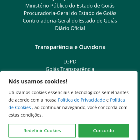
Ministério Público do Estado de Goiás
Procuradoria-Geral do Estado de Goiás
Controladoria-Geral do Estado de Goiás
Diário Oficial
Transparência e Ouvidoria
LGPD
Goiás Transparência
Dados Abertos Goiás
Nós usamos cookies!
SIC – Serviço de Informação ao Cidadão
e-SIC – Serviço Eletrônico de Informação ao Cidadão
Utilizamos cookies essenciais e tecnológicos semelhantes
Ouvidoria Setorial (Expresso)
de acordo com a nossa
Política de Privacidade
e
Política
Ouvidoria Setorial (Presencial)
de Cookies
, ao continuar navegando, você concorda com
estas condições.
Rua 8, n. 242 - QD. 5 LT. 36, Edifício Torres, Setor Central,
Goiânia-GO, CEP: 74013-030 -
Disque Denúncia: 151
Redefinir Cookies
Concordo