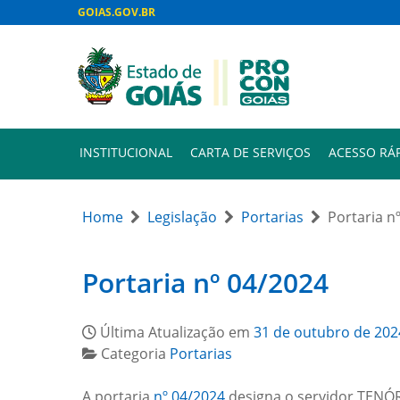
GOIAS.GOV.BR
INSTITUCIONAL
CARTA DE SERVIÇOS
ACESSO RÁ
Home
Legislação
Portarias
Portaria n
Portaria nº 04/2024
Última Atualização em
31 de outubro de 202
Categoria
Portarias
A portaria
nº 04/2024
designa o servidor TENÓR