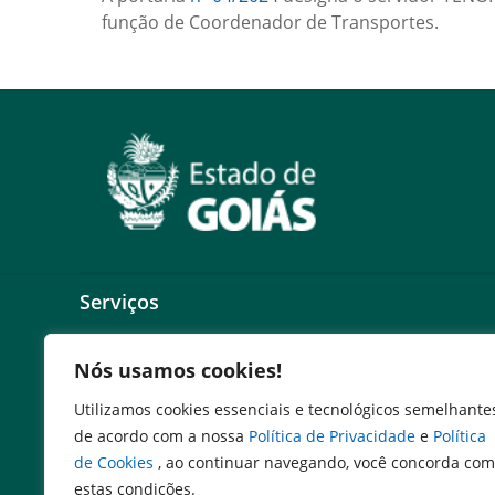
função de Coordenador de Transportes.
Serviços
Expresso Goiás
Nós usamos cookies!
Expresso Aplicações
Expresso Servidor
Utilizamos cookies essenciais e tecnológicos semelhante
SEI Governadoria
de acordo com a nossa
Política de Privacidade
e
Política
Cadastro de Autoridades
de Cookies
, ao continuar navegando, você concorda com
Escola de Governo
estas condições.