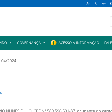
A-
A
A+
B
p
PIDO
GOVERNANÇA
ACESSO À INFORMAÇÃO
FAL
º 04/2024
4
IO NUNES FILHO, CPF Nº 589.596.531-87, ocupante do cargo 