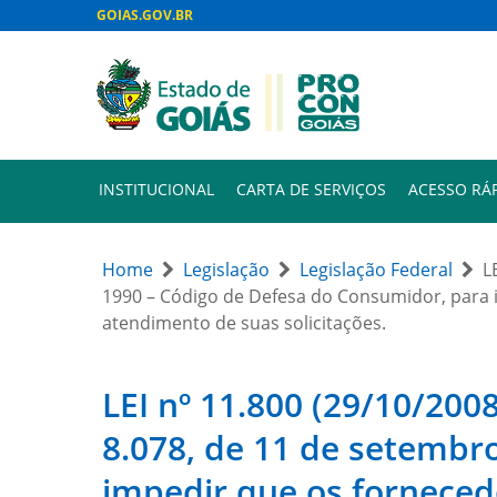
GOIAS.GOV.BR
INSTITUCIONAL
CARTA DE SERVIÇOS
ACESSO RÁ
Home
Legislação
Legislação Federal
L
1990 – Código de Defesa do Consumidor, para i
atendimento de suas solicitações.
LEI nº 11.800 (29/10/2008
8.078, de 11 de setembr
impedir que os forneced