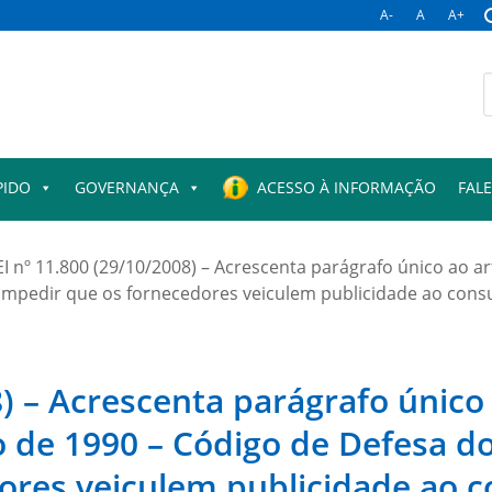
A-
A
A+
B
p
PIDO
GOVERNANÇA
ACESSO À INFORMAÇÃO
FAL
EI nº 11.800 (29/10/2008) – Acrescenta parágrafo único ao ar
mpedir que os fornecedores veiculem publicidade ao consum
) – Acrescenta parágrafo único 
o de 1990 – Código de Defesa d
ores veiculem publicidade ao 