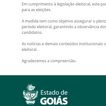
Em cumprimento à legislação eleitoral, este po
para as eleições.
A medida tem como objetivo assegurar o pleno
período eleitoral, garantindo a observância do
candidatos.
As notícias e demais conteúdos institucionais 
eleitoral.
Agradecemos a compreensão.