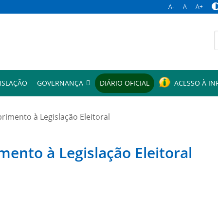
A-
A
A+
p
ISLAÇÃO
GOVERNANÇA
DIÁRIO OFICIAL
ACESSO À I
mento à Legislação Eleitoral
to à Legislação Eleitoral