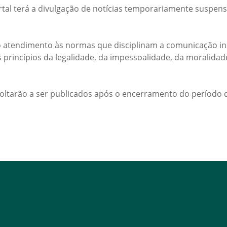
rtal terá a divulgação de notícias temporariamente suspens
 atendimento às normas que disciplinam a comunicação ins
s princípios da legalidade, da impessoalidade, da moralida
voltarão a ser publicados após o encerramento do período d