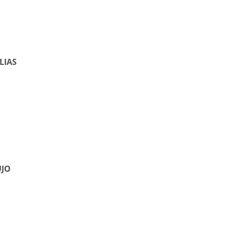
LIAS
ÚJO