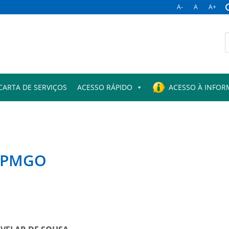
A-
A
A+
B
p
CARTA DE SERVIÇOS
ACESSO RÁPIDO
ACESSO À INFO
s PMGO