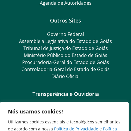
Agenda de Autoridades
Outros Sites
Governo Federal
Assembleia Legislativa do Estado de Goiás
Tribunal de Justiça do Estado de Goiás
Ministério Público do Estado de Goiás
Procuradoria-Geral do Estado de Goiás
Controladoria-Geral do Estado de Goiás
Diário Oficial
Transparência e Ouvidoria
LGPD
Nós usamos cookies!
Goiás Transparência
Dados Abertos Goiás
Utilizamos cookies essenciais e tecnológicos semelhantes
e-SIC – Serviço Eletrônico de Informação ao Cidadão
de acordo com a nossa
Política de Privacidade
e
Política