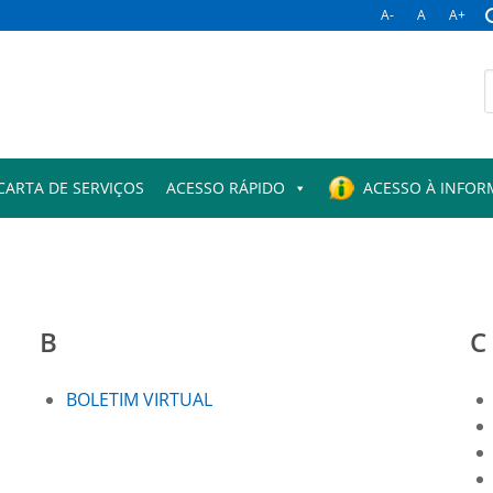
A-
A
A+
B
p
CARTA DE SERVIÇOS
ACESSO RÁPIDO
ACESSO À INFO
B
C
BOLETIM VIRTUAL