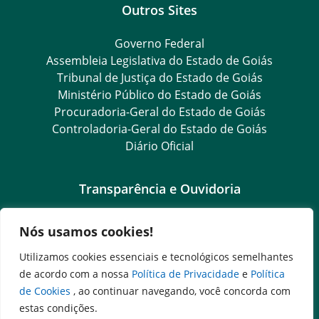
Outros Sites
Governo Federal
Assembleia Legislativa do Estado de Goiás
Tribunal de Justiça do Estado de Goiás
Ministério Público do Estado de Goiás
Procuradoria-Geral do Estado de Goiás
Controladoria-Geral do Estado de Goiás
Diário Oficial
Transparência e Ouvidoria
LGPD
Nós usamos cookies!
Goiás Transparência
Dados Abertos Goiás
Utilizamos cookies essenciais e tecnológicos semelhantes
e-SIC – Serviço Eletrônico de Informação ao Cidadão
de acordo com a nossa
Política de Privacidade
e
Política
SIC – Serviço de Informação ao Cidadão
de Cookies
, ao continuar navegando, você concorda com
Ouvidoria Setorial (Expresso)
estas condições.