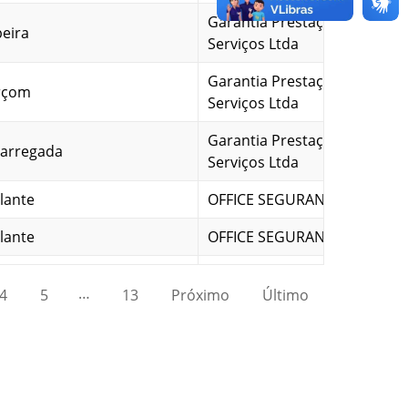
Garantia Prestação de
eira
Serviços Ltda
Garantia Prestação de
rçom
Serviços Ltda
Garantia Prestação de
arregada
Serviços Ltda
ilante
OFFICE SEGURANÇA LTDA
ilante
OFFICE SEGURANÇA LTDA
ilante
OFFICE SEGURANÇA LTDA
…
4
5
13
Próximo
Último
ilante
OFFICE SEGURANÇA LTDA
envolvedor de Sistemas
CORE Tecnologia