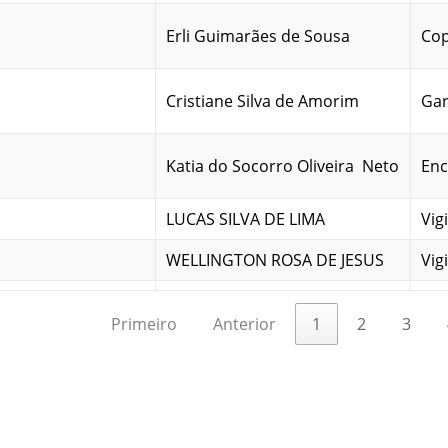
Erli Guimarães de Sousa
Cop
Cristiane Silva de Amorim
Ga
Katia do Socorro Oliveira Neto
Enc
LUCAS SILVA DE LIMA
Vig
WELLINGTON ROSA DE JESUS
Vig
LUCIA WANIA PEREIRA DA
Vig
Primeiro
Anterior
1
2
3
ROCHA
DAVID RIBEIRO SOARES NETO
Vig
Onilson Cardoso dos Santos
Des
Filho