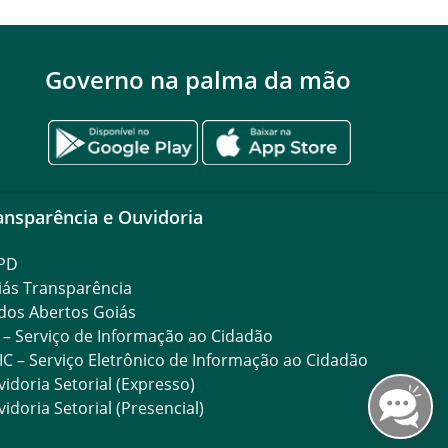
lista de Sistemas
CORE Tecnologia
Governo na palma da mão
Garantia Prestação de
iliar de Serviços Gerais
Serviços Ltda
Garantia Prestação de
iliar de Serviços Gerais
Serviços Ltda
ansparência e Ouvidoria
Garantia Prestação de
iliar de Serviços Gerais
Serviços Ltda
PD
Garantia Prestação de
iás Transparência
iliar de Serviços Gerais
Serviços Ltda
dos Abertos Goiás
 – Serviço de Informação ao Cidadão
Garantia Prestação de
IC – Serviço Eletrônico de Informação ao Cidadão
eira
Serviços Ltda
idoria Setorial (Expresso)
idoria Setorial (Presencial)
Garantia Prestação de
rçom
Serviços Ltda