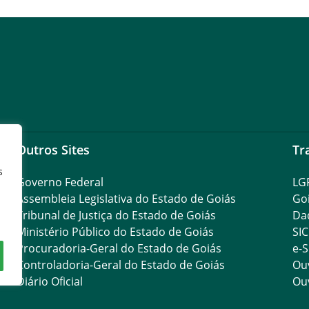
Nicolas Richard Candido R. dos
Ana
Reis
Alessandra Alves de Oliveira
Aux
Angela Maria dos Santos
Aux
Liborio
Outros Sites
Tr
Leila Marinho Livino
Aux
s
Governo Federal
LG
Maria Madalena da Silva
Assembleia Legislativa do Estado de Goiás
Go
Aux
Duarte
Tribunal de Justiça do Estado de Goiás
Da
Ministério Público do Estado de Goiás
SIC
Procuradoria-Geral do Estado de Goiás
e-S
Erli Guimarães de Sousa
Cop
Controladoria-Geral do Estado de Goiás
Ouv
Diário Oficial
Ouv
Cristiane Silva de Amorim
Ga