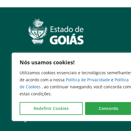
2026
JUNHO
2026
MAIO
2026
MAIO
Nós usamos cookies!
Serviços
2026
MAIO
Utilizamos cookies essenciais e tecnológicos semelhante
Expresso Goiás
de acordo com a nossa
Política de Privacidade
e
Política
Expresso Aplicações
2026
MAIO
de Cookies
, ao continuar navegando, você concorda com
Expresso Servidor
estas condições.
SEI Governadoria
Cadastro de Autoridades
2026
MAIO
Redefinir Cookies
Concordo
Escola de Governo
Agenda de Autoridades
2026
MAIO