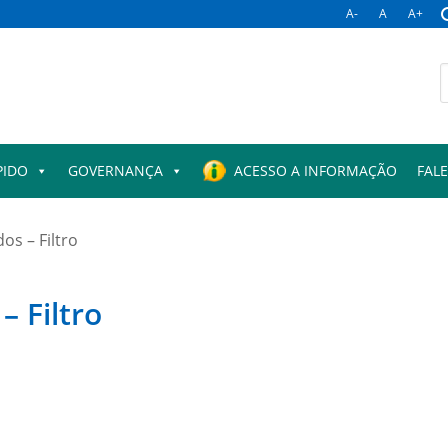
A-
A
A+
B
p
PIDO
GOVERNANÇA
ACESSO A INFORMAÇÃO
FAL
os – Filtro
– Filtro