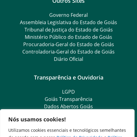
Outros Sites
Governo Federal
Assembleia Legislativa do Estado de Goiás
Tribunal de Justiça do Estado de Goiás
Ministério Público do Estado de Goiás
Procuradoria-Geral do Estado de Goiás
Controladoria-Geral do Estado de Goiás
Diário Oficial
Transparência e Ouvidoria
LGPD
Goiás Transparência
Dados Abertos Goiás
SIC – Serviço de Informação ao Cidadão
Nós usamos cookies!
e-SIC – Serviço Eletrônico de Informação ao Cidadão
Ouvidoria Setorial (Expresso)
Utilizamos cookies essenciais e tecnológicos semelhantes
Ouvidoria Setorial (Presencial)