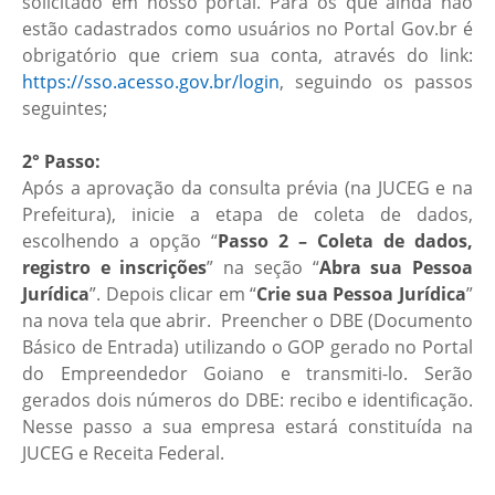
solicitado em nosso portal. Para os que ainda não
estão cadastrados como usuários no Portal Gov.br é
obrigatório que criem sua conta, através do link:
https://sso.acesso.gov.br/login
, seguindo os passos
seguintes;
2° Passo:
Após a aprovação da consulta prévia (na JUCEG e na
Prefeitura), inicie a etapa de coleta de dados,
escolhendo a opção “
Passo 2 – Coleta de dados,
registro e inscrições
” na seção “
Abra sua Pessoa
Jurídica
”. Depois clicar em “
Crie sua Pessoa Jurídica
”
na nova tela que abrir. Preencher o DBE (Documento
Básico de Entrada) utilizando o GOP gerado no Portal
do Empreendedor Goiano e transmiti-lo. Serão
gerados dois números do DBE: recibo e identificação.
Nesse passo a sua empresa estará constituída na
JUCEG e Receita Federal.