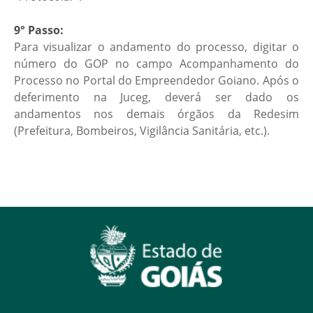
9° Passo:
Para visualizar o andamento do processo, digitar o
número do GOP no campo Acompanhamento do
Processo no Portal do Empreendedor Goiano. Após o
deferimento na Juceg, deverá ser dado os
andamentos nos demais órgãos da Redesim
(Prefeitura, Bombeiros, Vigilância Sanitária, etc.).