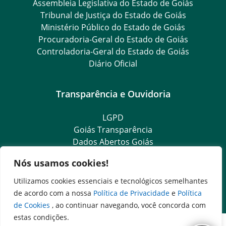
Assembleia Legislativa do Estado de Goiás
Tribunal de Justiça do Estado de Goiás
Ministério Público do Estado de Goiás
Procuradoria-Geral do Estado de Goiás
Controladoria-Geral do Estado de Goiás
Diário Oficial
Transparência e Ouvidoria
LGPD
Goiás Transparência
Dados Abertos Goiás
SIC – Serviço de Informação ao Cidadão
Nós usamos cookies!
e-SIC – Serviço Eletrônico de Informação ao Cidadão
Ouvidoria Setorial (Expresso)
Utilizamos cookies essenciais e tecnológicos semelhantes
Ouvidoria Setorial (Presencial)
de acordo com a nossa
Política de Privacidade
e
Política
de Cookies
, ao continuar navegando, você concorda com
estas condições.