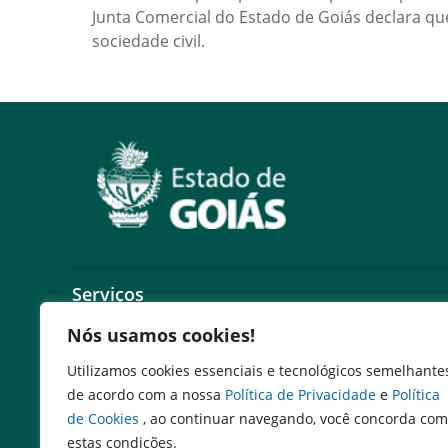
Junta Comercial do Estado de Goiás declara que
sociedade civil.
Serviços
Nós usamos cookies!
Expresso Goiás
Expresso Aplicações
Utilizamos cookies essenciais e tecnológicos semelhante
Expresso Servidor
de acordo com a nossa
Política de Privacidade
e
Política
SEI Governadoria
de Cookies
, ao continuar navegando, você concorda com
Cadastro de Autoridades
estas condições.