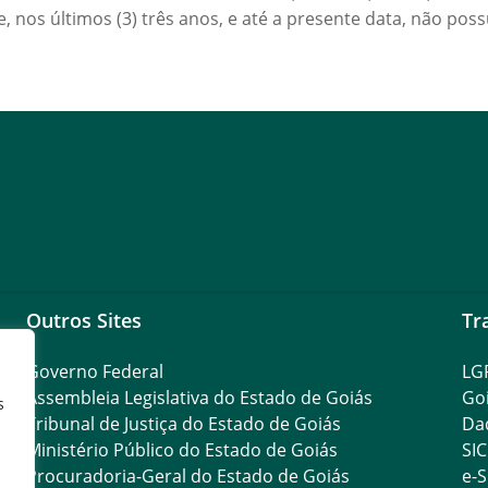
, nos últimos (3) três anos, e até a presente data, não po
Outros Sites
Tr
Governo Federal
LG
Assembleia Legislativa do Estado de Goiás
Go
s
Tribunal de Justiça do Estado de Goiás
Da
Ministério Público do Estado de Goiás
SIC
Procuradoria-Geral do Estado de Goiás
e-S