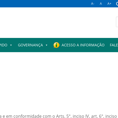
A-
A
A+
B
p
PIDO
GOVERNANÇA
ACESSO A INFORMAÇÃO
FAL
 em conformidade com o Arts. 5°, inciso IV, art. 6°, inciso V