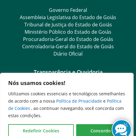
Governo Federal
Assembleia Legislativa do Estado de Goiás
Tribunal de Justiça do Estado de Goiás
Ministério Público do Estado de Goiás
Procuradoria-Geral do Estado de Goiás
Controladoria-Geral do Estado de Goiás
Diário Oficial
Transparência e Ouvidoria
Nós usamos cookies!
LGPD
Goiás Transparência
Utilizamos cookies essenciais e tecnológicos semelhantes
Dados Abertos Goiás
de acordo com a nossa
Política de Privacidade
e
Política
SIC – Serviço de Informação ao Cidadão
de Cookies
, ao continuar navegando, você concorda com
e-SIC – Serviço Eletrônico de Informação ao Cidadão
estas condições.
Ouvidoria Setorial (Expresso)
Ouvidoria Setorial (Presencial)
Redefinir Cookies
Concordo