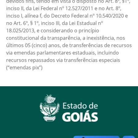
devidos fins, tendo em vista o disposto no Art. 8º, §1º,
inciso II, da Lei Federal nº 12.527/2011 e no Art. 8º,
inciso I, alínea f, do Decreto Federal nº 10.540/2020 e
no Art. 6º, § 1º, inciso III, da Lei Estadual nº
18.025/2013, e considerando o princípio
constitucional da transparência, a inexistência, nos
últimos 05 (cinco) anos, de transferências de recursos
via emendas parlamentares estaduais, incluindo
recursos repassados via transferências especiais
(“emendas pix”)