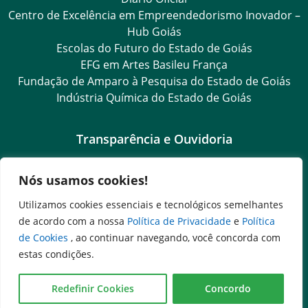
Centro de Excelência em Empreendedorismo Inovador –
Hub Goiás
Escolas do Futuro do Estado de Goiás
EFG em Artes Basileu França
Fundação de Amparo à Pesquisa do Estado de Goiás
Indústria Química do Estado de Goiás
Transparência e Ouvidoria
LGPD
Nós usamos cookies!
Goiás Transparência
Dados Abertos Goiás
Utilizamos cookies essenciais e tecnológicos semelhantes
Ouvidoria Setorial
de acordo com a nossa
Política de Privacidade
e
Política
SIC – Serviço de Informação ao Cidadão
de Cookies
, ao continuar navegando, você concorda com
e-SIC – Serviço Eletrônico de Informação ao Cidadão
estas condições.
OS Transparência
Ouvidoria Setorial (Presencial)
Redefinir Cookies
Concordo