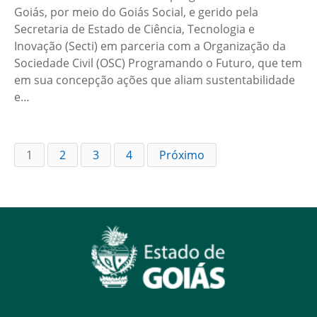
Goiás, por meio do Goiás Social, e gerido pela
Secretaria de Estado de Ciência, Tecnologia e
Inovação (Secti) em parceria com a Organização da
Sociedade Civil (OSC) Programando o Futuro, que tem
em sua concepção ações que aliam sustentabilidade
e…
1
2
3
4
Próximo