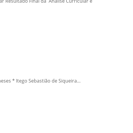
ar Resultado Final da Análise Curricular e
eses * Itego Sebastião de Siqueira…