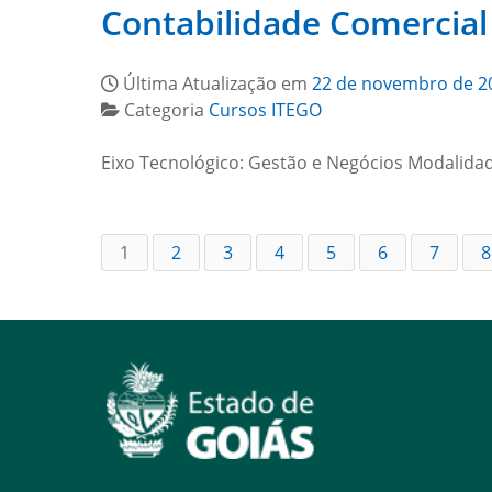
Contabilidade Comercial
Última Atualização em
22 de novembro de 2
Categoria
Cursos ITEGO
Eixo Tecnológico: Gestão e Negócios Modalidad
1
2
3
4
5
6
7
8