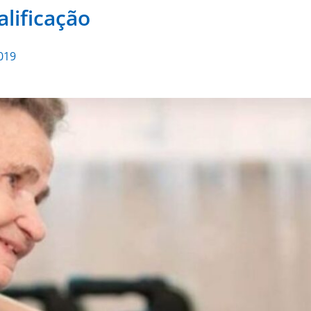
lificação
019