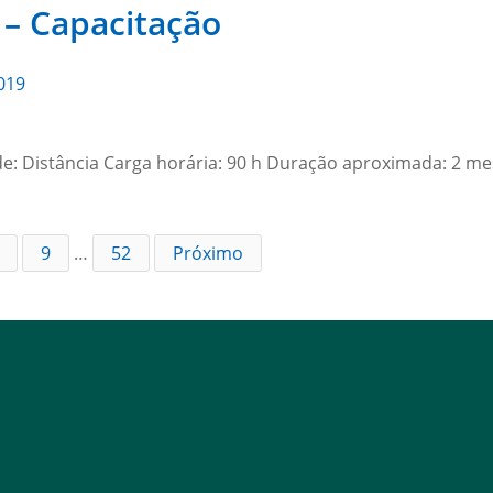
 – Capacitação
019
e: Distância Carga horária: 90 h Duração aproximada: 2 m
9
…
52
Próximo