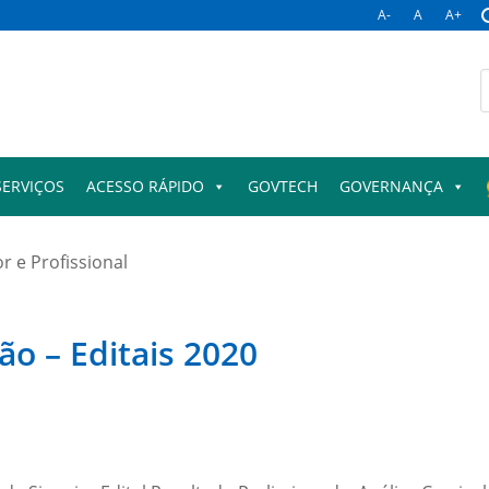
A-
A
A+
B
p
SERVIÇOS
ACESSO RÁPIDO
GOVTECH
GOVERNANÇA
r e Profissional
o – Editais 2020