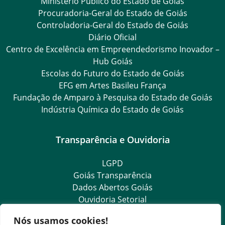
Ministério Público do Estado de Goiás
Procuradoria-Geral do Estado de Goiás
Controladoria-Geral do Estado de Goiás
Diário Oficial
Centro de Excelência em Empreendedorismo Inovador –
Hub Goiás
Escolas do Futuro do Estado de Goiás
EFG em Artes Basileu França
Fundação de Amparo à Pesquisa do Estado de Goiás
Indústria Química do Estado de Goiás
Transparência e Ouvidoria
LGPD
Goiás Transparência
Dados Abertos Goiás
Ouvidoria Setorial
SIC – Serviço de Informação ao Cidadão
Nós usamos cookies!
e-SIC – Serviço Eletrônico de Informação ao Cidadão