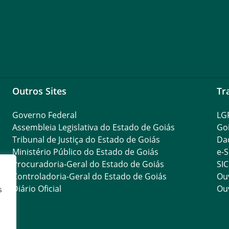
Outros Sites
Tr
Governo Federal
LG
Assembleia Legislativa do Estado de Goiás
Go
Tribunal de Justiça do Estado de Goiás
Da
Ministério Público do Estado de Goiás
e-S
Procuradoria-Geral do Estado de Goiás
SIC
Controladoria-Geral do Estado de Goiás
Ouv
Diário Oficial
Ouv
s