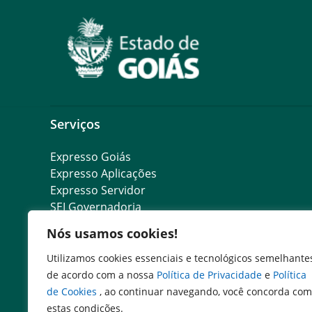
Serviços
Expresso Goiás
Expresso Aplicações
Expresso Servidor
SEI Governadoria
Cadastro de Autoridades
Nós usamos cookies!
Escola de Governo
Agenda de Autoridades
Utilizamos cookies essenciais e tecnológicos semelhante
Emissão de DARE
de acordo com a nossa
Política de Privacidade
e
Política
Consulta DARE pago
de Cookies
, ao continuar navegando, você concorda com
SIC digital
estas condições.