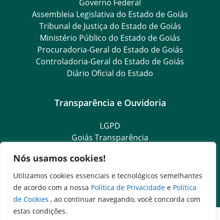
Governo Federal
Assembleia Legislativa do Estado de Goiás
Tribunal de Justiça do Estado de Goiás
Ministério Público do Estado de Goiás
Procuradoria-Geral do Estado de Goiás
Controladoria-Geral do Estado de Goiás
Diário Oficial do Estado
Transparência e Ouvidoria
LGPD
Goiás Transparência
Dados Abertos Goiás
Nós usamos cookies!
e-SIC – Serviço Eletrônico de Informação ao Cidadão
SIC – Serviço de Informação ao Cidadão
Utilizamos cookies essenciais e tecnológicos semelhantes
Ouvidoria Setorial
de acordo com a nossa
Política de Privacidade
e
Política
de Cookies
, ao continuar navegando, você concorda com
estas condições.