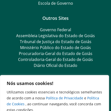
Escola de Governo
Outros Sites
Governo Federal
Assembleia Legislativa do Estado de Goiás
Tribunal de Justiça do Estado de Goiás
Ministério Público do Estado de Goiás
Procuradoria-Geral do Estado de Goiás
Controladoria-Geral do Estado de Goiás
Diário Oficial do Estado
Transparência e Ouvidoria
Nós usamos cookies!
LGPD
Utilizamos cookies essenciais e tecnológicos semelhantes
Goiás Transparência
de acordo com a nossa
Política de Privacidade
e
Política
Dados Abertos Goiás
de Cookies
, ao continuar navegando, você concorda com
e-SIC – Serviço Eletrônico de Informação ao Cidadão
estas condições.