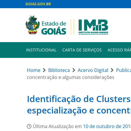
GOIAS.GOV.BR
INSTITUCIONAL
CARTA DE SERVIÇOS
ACESSO RÁ
Home
Biblioteca
Acervo Digital
Public
concentração e algumas considerações
Identificação de Cluster
especialização e concen
Última Atualização em
10 de outubro de 201