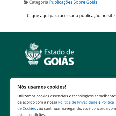
Categoria
Publicações Sobre Goiás
Clique aqui para acessar a publicação no site 
Serviços
Nós usamos cookies!
Expresso Goiás
Utilizamos cookies essenciais e tecnológicos semelhante
Expresso Aplicações
de acordo com a nossa
Política de Privacidade
e
Política
Expresso Servidor
de Cookies
, ao continuar navegando, você concorda com
SEI Governadoria
estas condições.