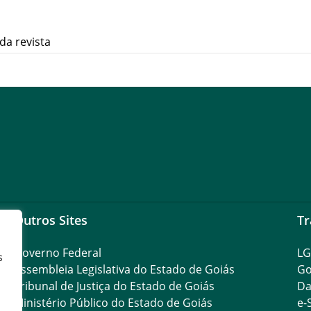
da revista
Outros Sites
Tr
Governo Federal
L
s
Assembleia Legislativa do Estado de Goiás
Go
Tribunal de Justiça do Estado de Goiás
Da
Ministério Público do Estado de Goiás
e-