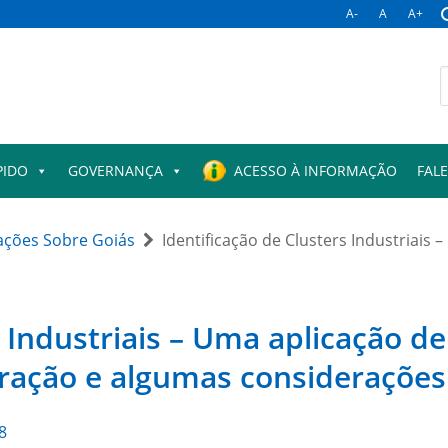
A-
A
A+
B
p
PIDO
GOVERNANÇA
ACESSO À INFORMAÇÃO
FAL
ações Sobre Goiás
Identificação de Clusters Industriais 
s Industriais – Uma aplicação de
tração e algumas considerações
8