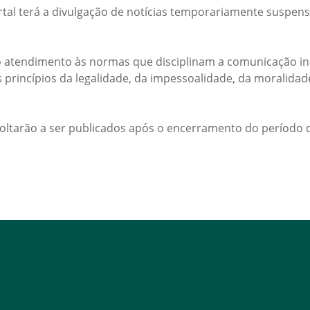
rtal terá a divulgação de notícias temporariamente suspens
 atendimento às normas que disciplinam a comunicação ins
s princípios da legalidade, da impessoalidade, da moralida
voltarão a ser publicados após o encerramento do período d