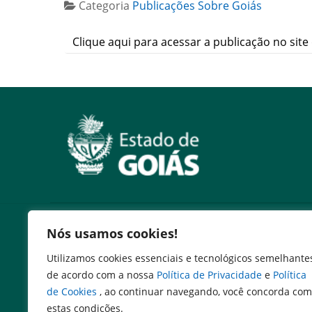
Categoria
Publicações Sobre Goiás
Clique aqui para acessar a publicação no site 
Serviços
Nós usamos cookies!
Expresso Goiás
Utilizamos cookies essenciais e tecnológicos semelhante
Expresso Aplicações
de acordo com a nossa
Política de Privacidade
e
Política
Expresso Servidor
de Cookies
, ao continuar navegando, você concorda com
SEI Governadoria
estas condições.