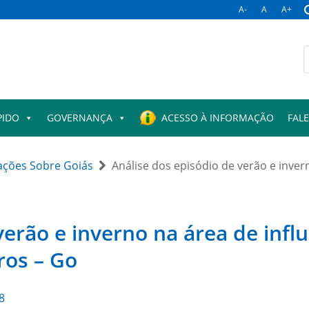
A-
A
A+
B
p
PIDO
GOVERNANÇA
ACESSO À INFORMAÇÃO
FAL
ações Sobre Goiás
Análise dos episódio de verão e inver
verão e inverno na área de infl
ros – Go
8