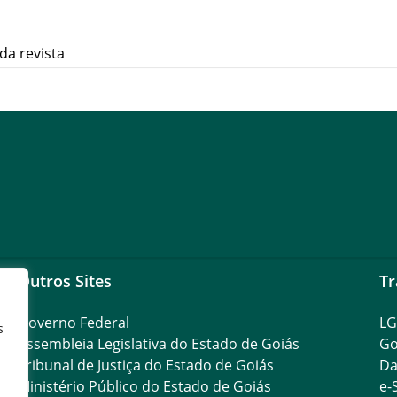
da revista
Outros Sites
Tr
Governo Federal
L
s
Assembleia Legislativa do Estado de Goiás
Go
Tribunal de Justiça do Estado de Goiás
Da
Ministério Público do Estado de Goiás
e-