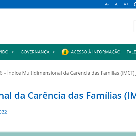
A-
A
A+
B
p
PIDO
GOVERNANÇA
ACESSO À INFORMAÇÃO
FAL
6 – Índice Multidimensional da Carência das Famílias (IMCF)
nal da Carência das Famílias (I
022