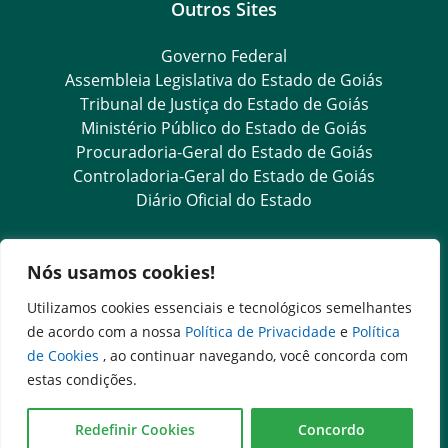
Outros Sites
Governo Federal
Assembleia Legislativa do Estado de Goiás
Tribunal de Justiça do Estado de Goiás
Ministério Público do Estado de Goiás
Procuradoria-Geral do Estado de Goiás
Controladoria-Geral do Estado de Goiás
Diário Oficial do Estado
Transparência e Ouvidoria
Nós usamos cookies!
LGPD
Utilizamos cookies essenciais e tecnológicos semelhantes
Goiás Transparência
de acordo com a nossa
Política de Privacidade
e
Política
Dados Abertos Goiás
de Cookies
, ao continuar navegando, você concorda com
e-SIC – Serviço Eletrônico de Informação ao Cidadão
estas condições.
SIC – Serviço de Informação ao Cidadão
Ouvidoria Setorial
Redefinir Cookies
Concordo