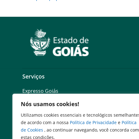
Serviços
Expresso Goiás
Expresso Aplicações
Nós usamos cookies!
Expresso Servidor
SEI Governadoria
Utilizamos cookies essenciais e tecnológicos semelhante
Cadastro de Autoridades
de acordo com a nossa
Política de Privacidade
e
Política
Escola de Governo
de Cookies
, ao continuar navegando, você concorda com
estas condições.