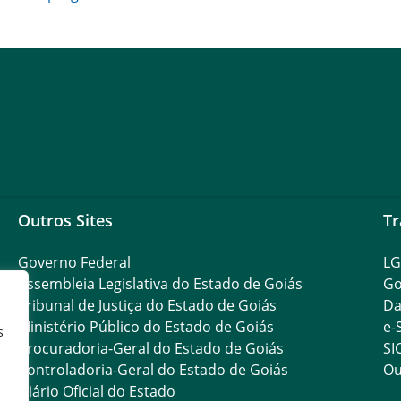
Outros Sites
Tr
Governo Federal
L
Assembleia Legislativa do Estado de Goiás
Go
Tribunal de Justiça do Estado de Goiás
Da
Ministério Público do Estado de Goiás
e-
s
Procuradoria-Geral do Estado de Goiás
SI
Controladoria-Geral do Estado de Goiás
Ou
Diário Oficial do Estado